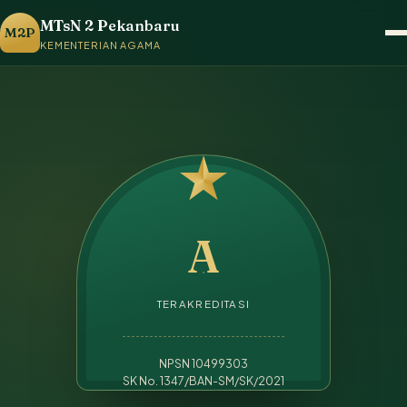
MTsN 2 Pekanbaru
M2P
KEMENTERIAN AGAMA
A
TERAKREDITASI
NPSN 10499303
SK No. 1347/BAN-SM/SK/2021