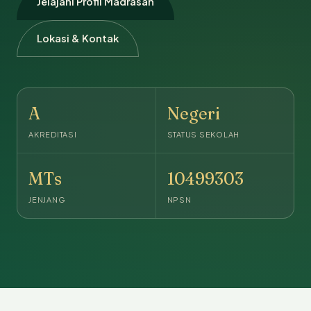
Jelajahi Profil Madrasah
Lokasi & Kontak
A
Negeri
AKREDITASI
STATUS SEKOLAH
MTs
10499303
JENJANG
NPSN