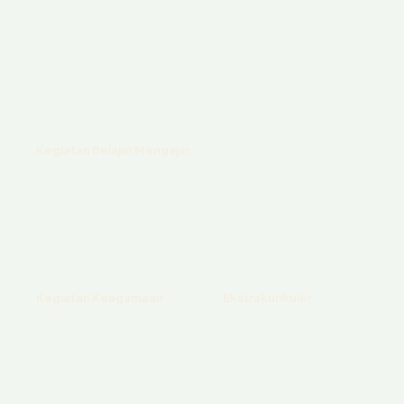
Kegiatan Belajar Mengajar
Kegiatan Keagamaan
Ekstrakurikuler