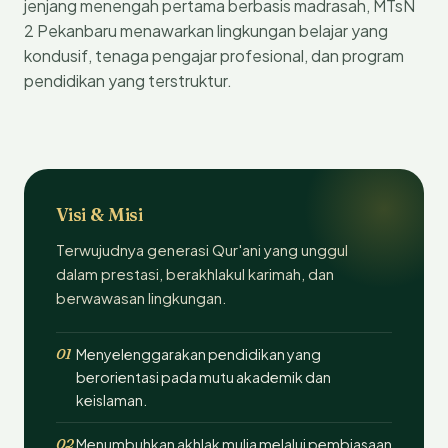
jenjang menengah pertama berbasis madrasah, MTsN
2 Pekanbaru menawarkan lingkungan belajar yang
kondusif, tenaga pengajar profesional, dan program
pendidikan yang terstruktur.
Visi & Misi
Terwujudnya generasi Qur'ani yang unggul
dalam prestasi, berakhlakul karimah, dan
berwawasan lingkungan.
01
Menyelenggarakan pendidikan yang
berorientasi pada mutu akademik dan
keislaman.
02
Menumbuhkan akhlak mulia melalui pembiasaan