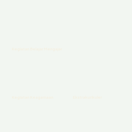
Kegiatan Belajar Mengajar
Kegiatan Keagamaan
Ekstrakurikuler