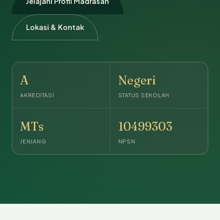
Jelajahi Profil Madrasah
Lokasi & Kontak
A
Negeri
AKREDITASI
STATUS SEKOLAH
MTs
10499303
JENJANG
NPSN