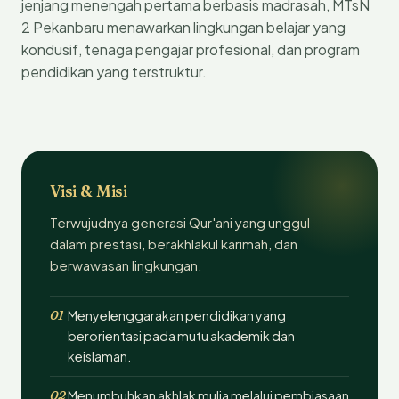
jenjang menengah pertama berbasis madrasah, MTsN
2 Pekanbaru menawarkan lingkungan belajar yang
kondusif, tenaga pengajar profesional, dan program
pendidikan yang terstruktur.
Visi & Misi
Terwujudnya generasi Qur'ani yang unggul
dalam prestasi, berakhlakul karimah, dan
berwawasan lingkungan.
01
Menyelenggarakan pendidikan yang
berorientasi pada mutu akademik dan
keislaman.
02
Menumbuhkan akhlak mulia melalui pembiasaan