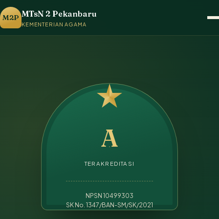
MTsN 2 Pekanbaru
M2P
KEMENTERIAN AGAMA
A
TERAKREDITASI
NPSN 10499303
SK No. 1347/BAN-SM/SK/2021